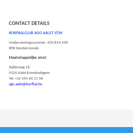
CONTACT DETAILS
KORFBALCLUB AGO AALST VZW
Ondernemingsnummer: 450.814.428
RPR Dendermonde
Maatschappelijke zetel:
Italiënweg 16
9320 Aalst-Erembodegem
Tel: +32 495 40 21 06
ago.aalst@korfbal.be