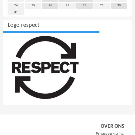
24
25
26
27
28
29
30
31
Logo respect
OVER ONS
Privacyverklaring