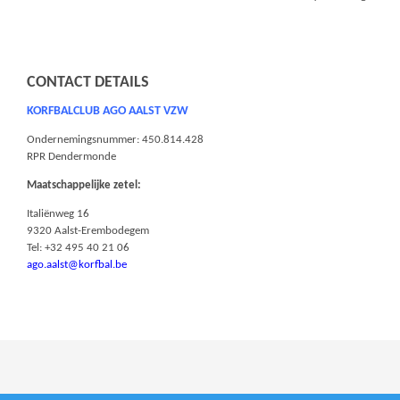
CONTACT DETAILS
KORFBALCLUB AGO AALST VZW
Ondernemingsnummer: 450.814.428
RPR Dendermonde
Maatschappelijke zetel:
Italiënweg 16
9320 Aalst-Erembodegem
Tel: +32 495 40 21 06
ago.aalst@korfbal.be