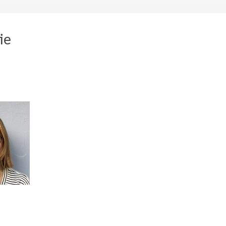
ie
et