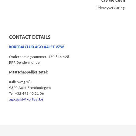
OVER ONS
Privacyverklaring
CONTACT DETAILS
KORFBALCLUB AGO AALST VZW
Ondernemingsnummer: 450.814.428
RPR Dendermonde
Maatschappelijke zetel:
Italiënweg 16
9320 Aalst-Erembodegem
Tel: +32 495 40 21 06
ago.aalst@korfbal.be