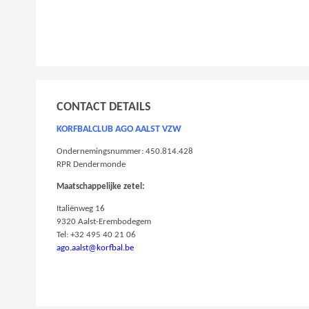
CONTACT DETAILS
KORFBALCLUB AGO AALST VZW
Ondernemingsnummer: 450.814.428
RPR Dendermonde
Maatschappelijke zetel:
Italiënweg 16
9320 Aalst-Erembodegem
Tel: +32 495 40 21 06
ago.aalst@korfbal.be